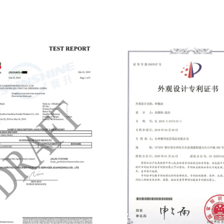
eines Cottage-Schuppens aus Stahl
Haltbarkeit: Einer der großen Vorteile
eines Cottage-Schuppens aus Stahl ist
seine Haltbarkeit. Stahl ist beständig
gegen Witterungseinflüsse wie Regen,
Schnee und schlechte Temperaturen. Im
Gegensatz zu Holz verzieht sich Stahl
nicht, reißt nicht und verrottet nicht, was
ihn zu einer guten Wahl für die
Langzeitlagerung macht. Geringer
Wartungsaufwand: Ein Stahlschuppen
erfordert im Vergleich zu Holzschuppen