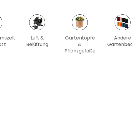
mszelt
Luft &
Gartentöpfe
Andere
atz
Belüftung
&
Gartenbed
Pflanzgefäße