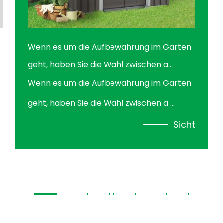
Wenn es um die Aufbewahrung im Garten
geht, haben Sie die Wahl zwischen a
Hüttenschuppen aus Stahl und ein
Wenn es um die Aufbewahrung im Garten
Lagerschuppen aus Holz kann eine
geht, haben Sie die Wahl zwischen a ...
schwierige Entscheidung sein. Beide
Sicht
Optionen haben ihre einzigartigen Vor-
und Nachteile. Ein Cottage-Schuppen aus
Stahl bietet Langlebigkeit und geringen
Wartungsaufwand, während
Holzschuppen für eine traditionellere,
ästhetische Ausstrahlung sorgen. Vorteile