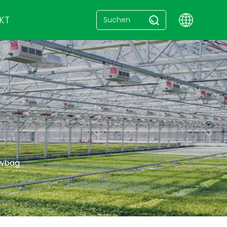
KT
owbag