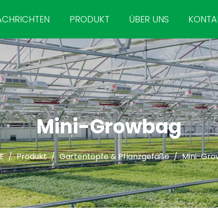
ACHRICHTEN
PRODUKT
ÜBER UNS
KONTA
Mini-Growbag
E
/
Produkt
/
Gartentöpfe & Pflanzgefäße
/
Mini-Gr