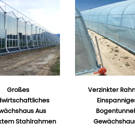
Großes
Verzinkter Ra
wirtschaftliches
Einspannige
wächshaus Aus
Bogentunnel
nktem Stahlrahmen
Gewächshau
Rahmenmaterial Mi