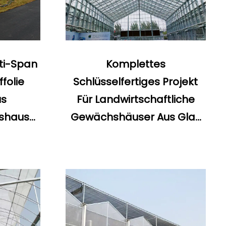
ti-Span
Komplettes
folie
Schlüsselfertiges Projekt
s
Für Landwirtschaftliche
shaus
Gewächshäuser Aus Glas
chshaus
Mit Schnellbau-
Gewächshäusern