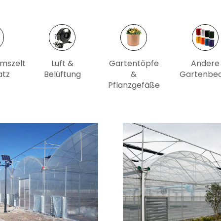
mszelt
Luft &
Gartentöpfe
Andere
atz
Belüftung
&
Gartenbed
Pflanzgefäße