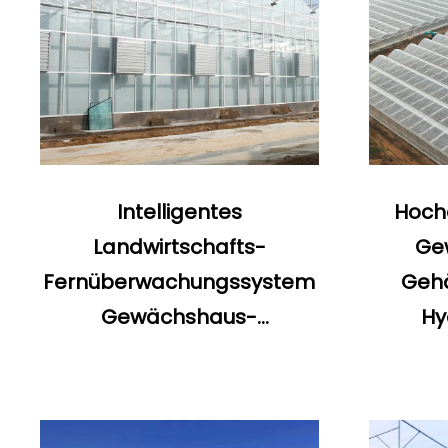
Intelligentes
Hoche
Landwirtschafts-
Ge
Fernüberwachungssystem
Gehä
Gewächshaus-
Hy
Bewässerungs-
Überwachungssystem
Gew
Schemadesign