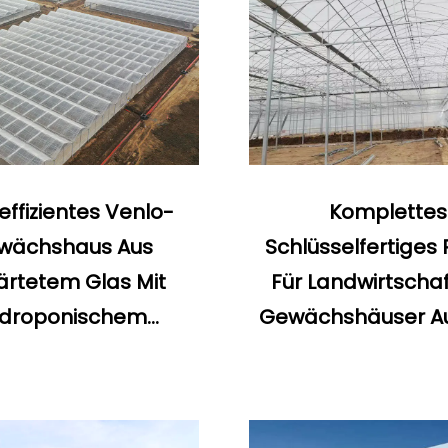
ffizientes Venlo-
Komplettes
wächshaus Aus
Schlüsselfertiges 
rtetem Glas Mit
Für Landwirtschaf
droponischem
Gewächshäuser Au
Anbausystem
Mit Schnellba
ächshäuser Zum
Gewächshäus
Verkauf