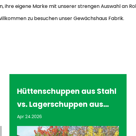
n, ihre eigene Marke mit unserer strengen Auswahl an Ro
ch willkommen zu besuchen unser Gewächshaus Fabrik.
Stahl
Verbessern Sie den
s
Komfort und die Effizienz
ile
bei der Gartenarbeit mit
Apr 17.2026
Rollbänken