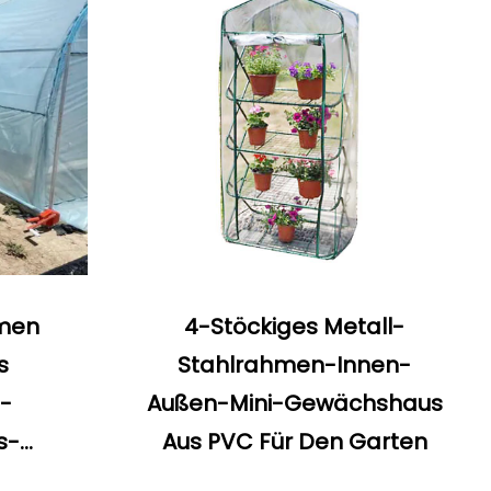
hmen
4-Stöckiges Metall-
s
Stahlrahmen-Innen-
-
Außen-Mini-Gewächshaus
s-
Aus PVC Für Den Garten
t Folie