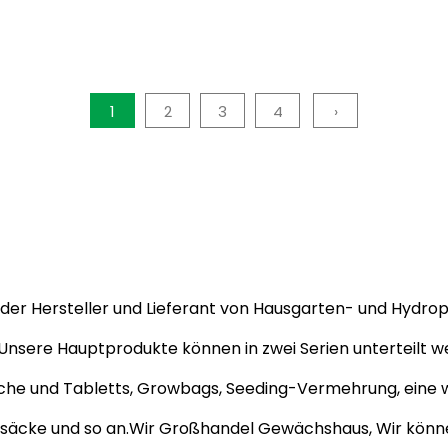
1
2
3
4
›
render Hersteller und Lieferant von Hausgarten- und Hyd
 Unsere Hauptprodukte können in zwei Serien unterteilt
tische und Tabletts, Growbags, Seeding-Vermehrung, eine 
säcke und so an.Wir
Großhandel Gewächshaus
, Wir kön