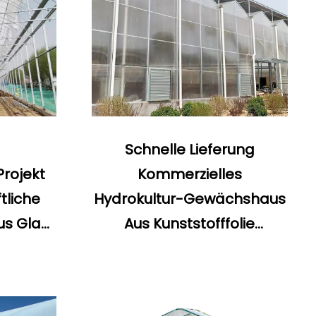
Schnelle Lieferung
Projekt
Kommerzielles
tliche
Hydrokultur-Gewächshaus
s Glas
Aus Kunststofffolie
u-
Mehrspannige
ern
Landwirtschaftliche
Gewächshäuser