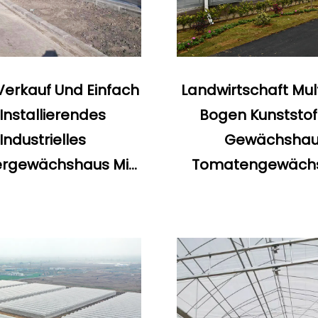
Verkauf Und Einfach
Landwirtschaft Mul
 Installierendes
Bogen Kunststoff
Industrielles
Gewächshau
ergewächshaus Mit
Tomatengewäch
eren Spannweiten
Und Erdbeergewä