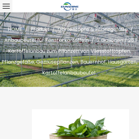
HOME
/
Produkt
/
Gartentöpfe & Pflanzgefäße
/
Anbaubeutel für Fensterkartoffeln
/
7 Gallonen / 25 l
Kartoffelanbau zum Pflanzen von Vliesstofftöpfen,
Pflanzgefäße, Gemüsepflanzen, Bauernhof, Hausgarten,
Kartoffelanbaubeutel