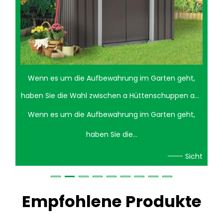
Wenn es um die Aufbewahrung im Garten geht,
haben Sie die Wahl zwischen a Hüttenschuppen aus
Stahl und ein Lagerschuppen aus Holz kann eine
Wenn es um die Aufbewahrung im Garten geht,
schwierige Entscheidung sein. Beide Optionen
haben Sie die...
haben ihre einzigartigen Vor- und Nachteile. Ein
Sicht
Cottage-Schuppen aus Stahl bietet Langlebigkeit
und geringen Wartungsaufwand, während
Empfohlene Produkte
Holzschuppen für eine traditionellere, ästhetische
Ausstrahlung sorgen. Vorteile eines Cottage-