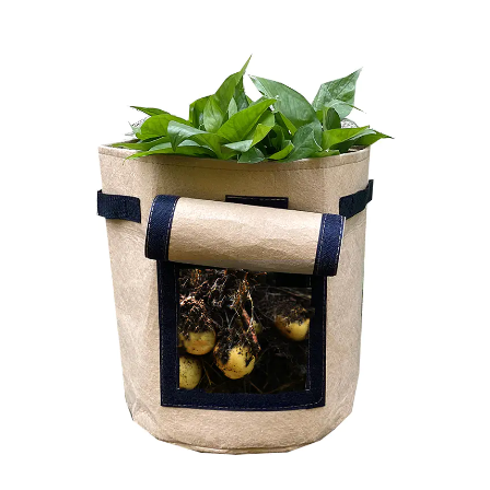
Schuppens aus Stahl Haltbarkeit: Einer der großen
Vorteile eines Cottage-Schuppens aus Stahl ist
seine Haltbarkeit. Stahl ist beständig gegen
Witterungseinflüsse wie Regen, Schnee und
schlechte Temperaturen. Im Gegensatz zu Holz
verzieht sich Stahl nicht, reißt nicht und verrottet
nicht, was ihn zu einer guten Wahl für die
Langzeitlagerung macht. Geringer
Wartungsaufwand: Ein Stahlschuppen erfordert im
Vergleich zu Holzschuppen nur minimalen
Wartungsaufwand. Während Holz regelmäßig
behandelt oder neu gestrichen werden muss, um
Fäulnis und Schädlingen vorzubeugen, muss ein