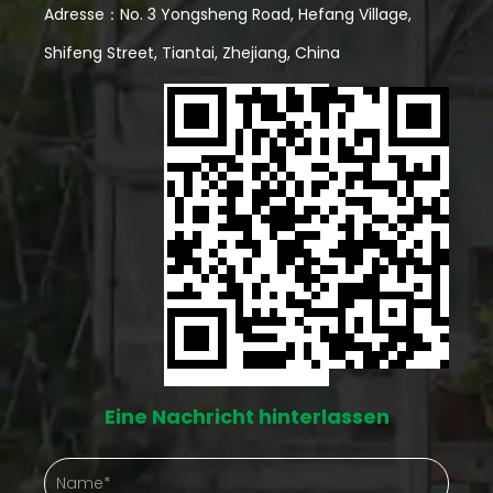
Vorteile eines Lagerschuppens aus Holz Ästhetischer
Adresse：No. 3 Yongsheng Road, Hefang Village,
Reiz: Holzschuppen haben oft ein traditionelleres
Shifeng Street, Tiantai, Zhejiang, China
und rustikaleres Aussehen, das viele Hausbesitzer
aus ästhetischen Gründen bevorzugen. Ein gut
gestalteter Holzschuppen fügt sich wunderbar in die
Garten- oder Hinterhofumgebung ein.
Individualisierung: Holz bietet mehr Flexibilität bei der
Individualisierung. Hausbesitzer können einen
Holzschuppen leicht streichen, beizen oder mit
dekorativen Elementen versehen und ihm so eine
persönliche Note verleihen, die mit Stahl
Eine Nachricht hinterlassen
möglicherweise schwieriger zu erreichen ist.
Natürliche Isolierung: Holz bietet von Natur aus eine