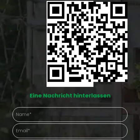
und rustikaleres Aussehen, das viele Hausbesitzer
aus ästhetischen Gründen bevorzugen. Ein gut
gestalteter Holzschuppen fügt sich wunderbar in die
Garten- oder Hinterhofumgebung ein.
Individualisierung: Holz bietet mehr Flexibilität bei der
Individualisierung. Hausbesitzer können einen
Holzschuppen leicht streichen, beizen oder mit
dekorativen Elementen versehen und ihm so eine
Eine Nachricht hinterlassen
persönliche Note verleihen, die mit Stahl
möglicherweise schwieriger zu erreichen ist.
Natürliche Isolierung: Holz bietet von Natur aus eine
bessere Isolierung als Stahl und hält den Innenraum