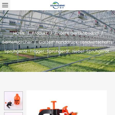
HOME
/
Produkt
/
Andere Gartenbedarf
/
Gartensprüher
/
Garten-Handdruck-Landwirtschafts-
Sprühgerät-Trigger-Sprühgerät-Nebel-Sprühgerät