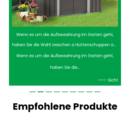
Wenn es um die Aufbewahrung im Garten geht,
haben Sie die Wahl zwischen a Hüttenschuppen aus
Stahl und ein Lagerschuppen aus Holz kann eine
Wenn es um die Aufbewahrung im Garten geht,
schwierige Entscheidung sein. Beide Optionen
haben Sie die...
haben ihre einzigartigen Vor- und Nachteile. Ein
Sicht
Cottage-Schuppen aus Stahl bietet Langlebigkeit
und geringen Wartungsaufwand, während
Empfohlene Produkte
Holzschuppen für eine traditionellere, ästhetische
Ausstrahlung sorgen. Vorteile eines Cottage-
Schuppens aus Stahl Haltbarkeit: Einer der großen