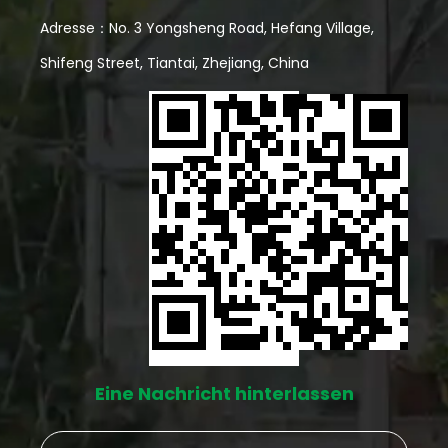
Vorteile eines Lagerschuppens aus Holz Ästhetischer
Adresse：No. 3 Yongsheng Road, Hefang Village,
Reiz: Holzschuppen haben oft ein traditionelleres
Shifeng Street, Tiantai, Zhejiang, China
und rustikaleres Aussehen, das viele Hausbesitzer
aus ästhetischen Gründen bevorzugen. Ein gut
gestalteter Holzschuppen fügt sich wunderbar in die
Garten- oder Hinterhofumgebung ein.
Individualisierung: Holz bietet mehr Flexibilität bei der
Individualisierung. Hausbesitzer können einen
Holzschuppen leicht streichen, beizen oder mit
dekorativen Elementen versehen und ihm so eine
persönliche Note verleihen, die mit Stahl
Eine Nachricht hinterlassen
möglicherweise schwieriger zu erreichen ist.
Natürliche Isolierung: Holz bietet von Natur aus eine