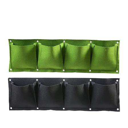
Ausstrahlung sorgen. Vorteile eines Cottage-
Schuppens aus Stahl Haltbarkeit: Einer der großen
Vorteile eines Cottage-Schuppens aus Stahl ist
seine Haltbarkeit. Stahl ist beständig gegen
Witterungseinflüsse wie Regen, Schnee und
schlechte Temperaturen. Im Gegensatz zu Holz
verzieht sich Stahl nicht, reißt nicht und verrottet
nicht, was ihn zu einer guten Wahl für die
Langzeitlagerung macht. Geringer
Wartungsaufwand: Ein Stahlschuppen erfordert im
Vergleich zu Holzschuppen nur minimalen
Wartungsaufwand. Während Holz regelmäßig
behandelt oder neu gestrichen werden muss, um