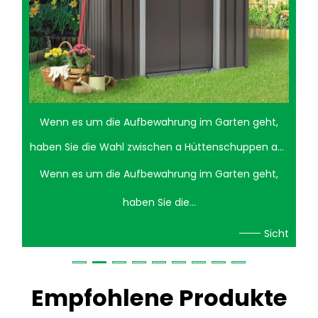
Wenn es um die Aufbewahrung im Garten geht,
haben Sie die Wahl zwischen a Hüttenschuppen aus
Stahl und ein Lagerschuppen aus Holz kann eine
Wenn es um die Aufbewahrung im Garten geht,
schwierige Entscheidung sein. Beide Optionen
haben Sie die...
haben ihre einzigartigen Vor- und Nachteile. Ein
Sicht
Cottage-Schuppen aus Stahl bietet Langlebigkeit
und geringen Wartungsaufwand, während
Empfohlene Produkte
Holzschuppen für eine traditionellere, ästhetische