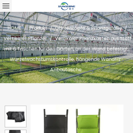
HOME
/
Produkt
/
Gartentöpfe & Pflanzgefäße
/
Vertikaler Pflanzer
/
Vertikaler Pflanzkasten aus Stoff
mit 6 Taschen für den Garten, an der Wand befestigt,
Wurzelwachstumskontrolle, hängende Wandfilz-
Anbautasche