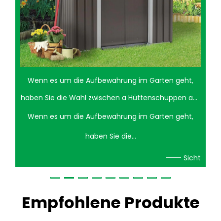
Wenn es um die Aufbewahrung im Garten geht,
haben Sie die Wahl zwischen a Hüttenschuppen aus
Stahl und ein Lagerschuppen aus Holz kann eine
Wenn es um die Aufbewahrung im Garten geht,
schwierige Entscheidung sein. Beide Optionen
haben Sie die...
haben ihre einzigartigen Vor- und Nachteile. Ein
Sicht
Cottage-Schuppen aus Stahl bietet Langlebigkeit
und geringen Wartungsaufwand, während
Empfohlene Produkte
Holzschuppen für eine traditionellere, ästhetische
Ausstrahlung sorgen. Vorteile eines Cottage-