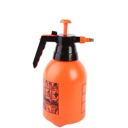
Schuppens aus Stahl Haltbarkeit: Einer der großen
Vorteile eines Cottage-Schuppens aus Stahl ist
seine Haltbarkeit. Stahl ist beständig gegen
Witterungseinflüsse wie Regen, Schnee und
schlechte Temperaturen. Im Gegensatz zu Holz
verzieht sich Stahl nicht, reißt nicht und verrottet
nicht, was ihn zu einer guten Wahl für die
Langzeitlagerung macht. Geringer
Wartungsaufwand: Ein Stahlschuppen erfordert im
Vergleich zu Holzschuppen nur minimalen
Wartungsaufwand. Während Holz regelmäßig
behandelt oder neu gestrichen werden muss, um