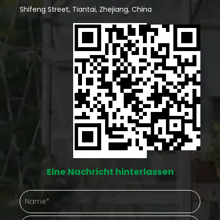
Vorteile eines Lagerschuppens aus Holz Ästhetischer
Shifeng Street, Tiantai, Zhejiang, China
Reiz: Holzschuppen haben oft ein traditionelleres
und rustikaleres Aussehen, das viele Hausbesitzer
aus ästhetischen Gründen bevorzugen. Ein gut
gestalteter Holzschuppen fügt sich wunderbar in die
Garten- oder Hinterhofumgebung ein.
Individualisierung: Holz bietet mehr Flexibilität bei der
Individualisierung. Hausbesitzer können einen
Holzschuppen leicht streichen, beizen oder mit
dekorativen Elementen versehen und ihm so eine
Eine Nachricht hinterlassen
persönliche Note verleihen, die mit Stahl
möglicherweise schwieriger zu erreichen ist.
Natürliche Isolierung: Holz bietet von Natur aus eine