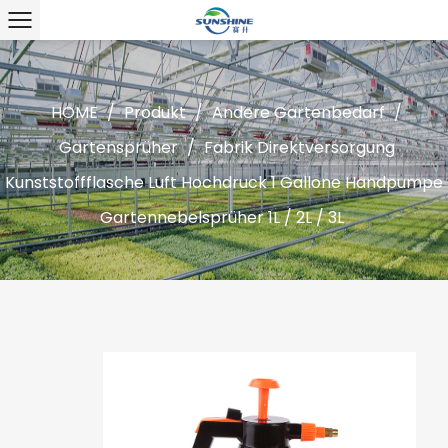
HOME
/
Produkt
/
Andere Gartenbedarf
/
Gartensprüher
/
Fabrik Direktversorgung
Kunststoffflasche Luft Hochdruck 1 Gallone Handpumpe
Gartennebelsprüher 1L / 2L / 3L