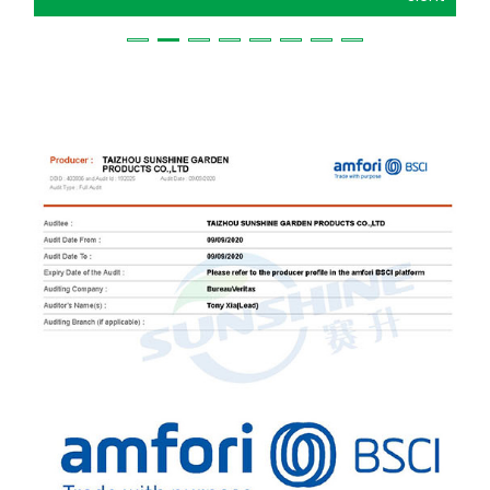
Cottage-Schuppen aus Stahl bietet Langlebigkeit
und geringen Wartungsaufwand, während
Holzschuppen für eine traditionellere, ästhetische
Ausstrahlung sorgen. Vorteile eines Cottage-
Schuppens aus Stahl Haltbarkeit: Einer der großen
Vorteile eines Cottage-Schuppens aus Stahl ist
seine Haltbarkeit. Stahl ist beständig gegen
Witterungseinflüsse wie Regen, Schnee und
schlechte Temperaturen. Im Gegensatz zu Holz
verzieht sich Stahl nicht, reißt nicht und verrottet
nicht, was ihn zu einer guten Wahl für die
Langzeitlagerung macht. Geringer
Wartungsaufwand: Ein Stahlschuppen erfordert im