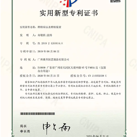
natürliche Optik, die Holz bietet.
Anschaffungskosten: Stahlschuppen haben im
Vergleich zu Holzschuppen tendenziell höhere
Vorabkosten, obwohl sie aufgrund der geringeren
Wartungskosten auf lange Sicht Geld sparen
können. Nachteile eines Lagerschuppens aus Holz
Wartungsanforderungen: Holz erfordert
regelmäßige Wartung, um es in gutem Zustand zu
halten. Dazu gehört die Behandlung des Holzes, um
Fäulnis vorzubeugen, das Neuanstreichen, um
Witterungsschäden zu vermeiden, und die
Sicherstellung, dass es frei von Schädlingen bleibt.
Anfälligkeit für Schädlinge: Holzschuppen sind