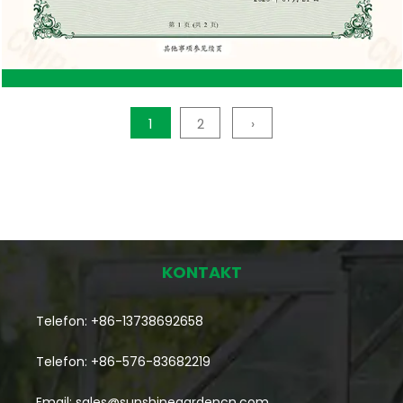
anfälliger für Schäden durch Termiten, Fäulnis und
andere Schädlinge, die bei unsachgemäßer
Behandlung die Lebensdauer des Schuppens
verkürzen können. Anfälligkeit für
1
2
›
Witterungsschäden: Holz ist anfälliger für
Witterungseinflüsse und kann sich im Laufe der Zeit
verziehen, reißen oder schrumpfen, wenn es
Feuchtigkeit oder schlechten Temperaturen
KONTAKT
ausgesetzt wird, was eine Reparatur oder einen
Austausch erforderlich macht.
Telefon: +86-13738692658
Telefon: +86-576-83682219
Email:
sales@sunshinegardencn.com