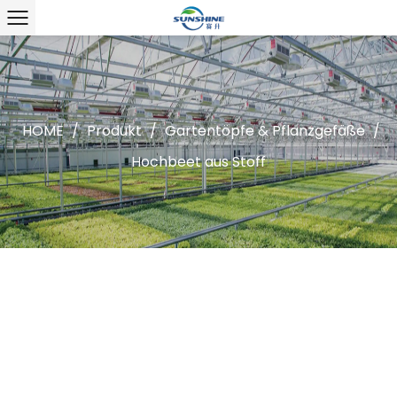
HOME
/
Produkt
/
Gartentöpfe & Pflanzgefäße
/
Hochbeet aus Stoff