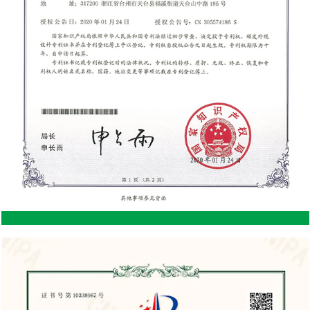
umweltfreundlichere Wahl sein. Nachteile eines
Cottage-Schuppens aus Stahl Wärmespeicherung:
Während ein Cottage-Schuppen aus Stahl langlebig
ist, kann Stahl Wärme absorbieren und speichern,
wodurch das Innere des Schuppens in den
Sommermonaten unangenehm heiß wird. Dies
kann bei der Lagerung bestimmter Gegenstände,
die empfindlich auf Temperaturschwankungen
reagieren, problematisch sein. Begrenzte
ästhetische Flexibilität: Stahlschuppen haben oft ein
eher zweckmäßiges Aussehen, was möglicherweise
nicht jedermanns Geschmack trifft. Obwohl sie
lackiert werden können, fehlt ihnen die warme,