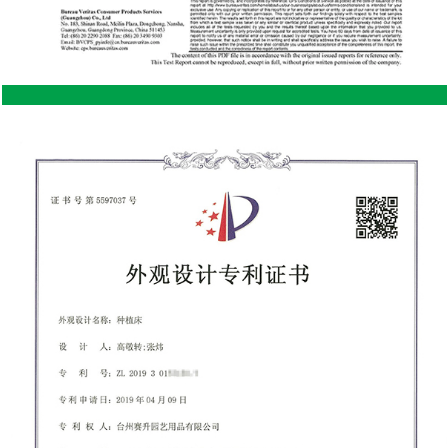
dekorativen Elementen versehen und ihm so eine
persönliche Note verleihen, die mit Stahl
möglicherweise schwieriger zu erreichen ist.
Natürliche Isolierung: Holz bietet von Natur aus eine
bessere Isolierung als Stahl und hält den Innenraum
im Sommer kühler und im Winter wärmer. Dies kann
bei der Lagerung temperaturempfindlicherer
Gegenstände von Vorteil sein. Umweltfreundlich:
Holz ist ein nachwachsender Rohstoff und ein
Holzschuppen kann umweltfreundlicher sein als
Stahl, dessen Herstellung mehr Energie erfordert.
Wenn Holz aus nachhaltigen Quellen stammt, kann
es für umweltbewusste Menschen eine