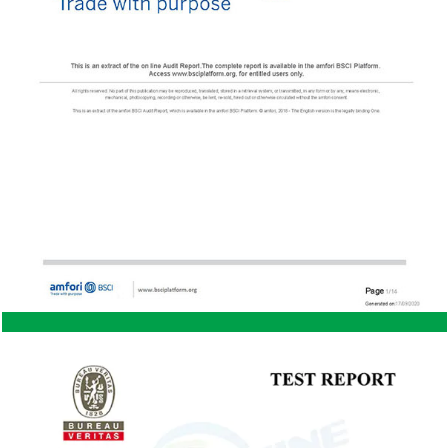
Vergleich zu Holzschuppen nur minimalen
Wartungsaufwand. Während Holz regelmäßig
behandelt oder neu gestrichen werden muss, um
Fäulnis und Schädlingen vorzubeugen, muss ein
Cottage-Schuppen aus Stahl nur gelegentlich
gereinigt werden, um sein Aussehen und seine
Funktion zu erhalten. Schädlingsresistenz:
Stahlschuppen sind nicht anfällig für Termiten,
Nagetiere oder andere Schädlinge, die Holz
schädigen können. Dies macht Stahl zu einer
besseren Wahl für Gebiete mit hoher
Schädlingsaktivität. Sicherheit: Stahl ist ein stärkeres
Material als Holz und macht Stahlschuppen sicherer.