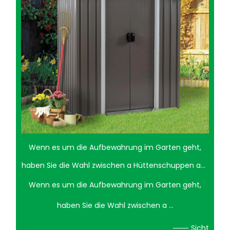
Wenn es um die Aufbewahrung im Garten geht,
haben Sie die Wahl zwischen a Hüttenschuppen aus
Stahl und ein Lagerschuppen aus Holz kann eine
Wenn es um die Aufbewahrung im Garten geht,
schwierige Entscheidung sein. Beide Optionen
haben Sie die Wahl zwischen a ...
haben ihre einzigartigen Vor- und Nachteile. Ein
Sicht