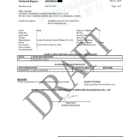
Für Einbrecher ist es schwieriger, in einen
Stahlschuppen einzubrechen, wodurch wertvolle
Werkzeuge und Geräte besser geschützt sind.
Vorteile eines Lagerschuppens aus Holz Ästhetischer
Reiz: Holzschuppen haben oft ein traditionelleres
und rustikaleres Aussehen, das viele Hausbesitzer
aus ästhetischen Gründen bevorzugen. Ein gut
gestalteter Holzschuppen fügt sich wunderbar in die
Garten- oder Hinterhofumgebung ein.
Individualisierung: Holz bietet mehr Flexibilität bei der
Individualisierung. Hausbesitzer können einen
Holzschuppen leicht streichen, beizen oder mit